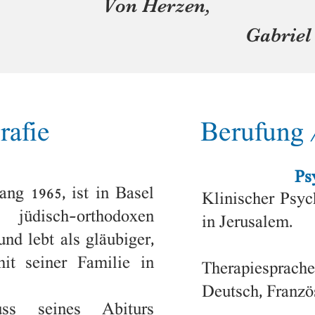
 Herzen,
abriel
rafie
Berufung /
Ps
ang 1965, ist in Basel
Klinischer Psyc
jüdisch-orthodoxen
in Jerusalem.
nd lebt als gläubiger,
mit seiner Familie in
Therapiesprach
Deutsch, Franz
ö
s seines Abiturs