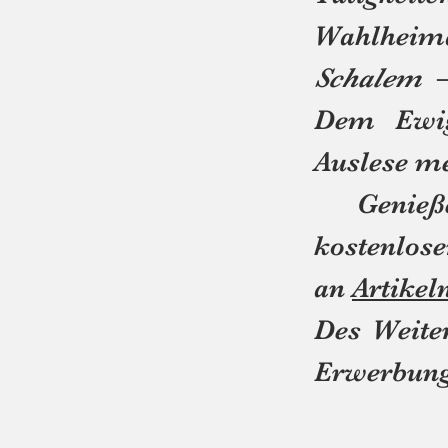
Wahlheima
Schalem
–
Dem Ewig
Auslese me
Genießen 
kos
an
Artikel
Des Weiter
Erwerbun