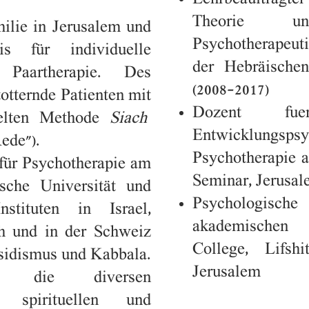
Lehrbeauftragte
Theorie 
milie in Jerusalem und
Psychotherapeut
is für individuelle
der Hebräischen
 Paartherapie. Des
(2008-2017)
totternde Patienten mit
Dozent fuer
elten Methode
Siach
Entwicklung
ede").
Psychotherapie 
 für Psychotherapie am
Seminar, Jerusal
ische Universität und
Psychologische
stituten in Israel,
akademischen 
ch und in der Schweiz
College, Lifsh
sidismus und Kabbala.
Jerusalem
ht die diversen
 spirituellen und