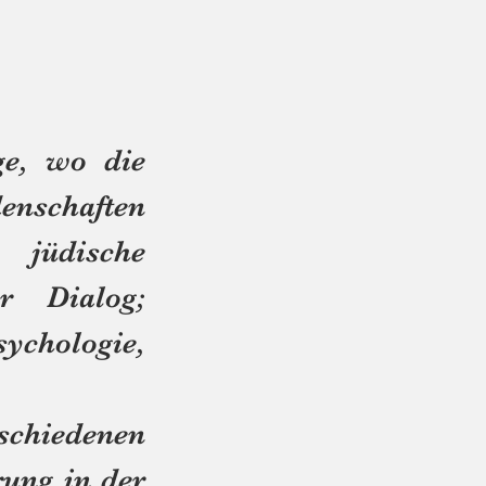
e, wo die
enschaften
 jüdische
r Dialog;
hologie,
hiedenen
rung in der