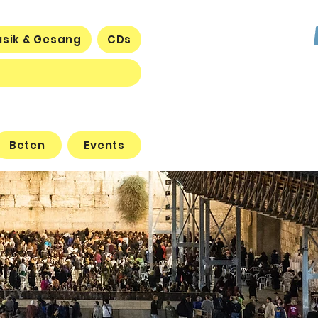
sik & Gesang
CDs
Beten
Events