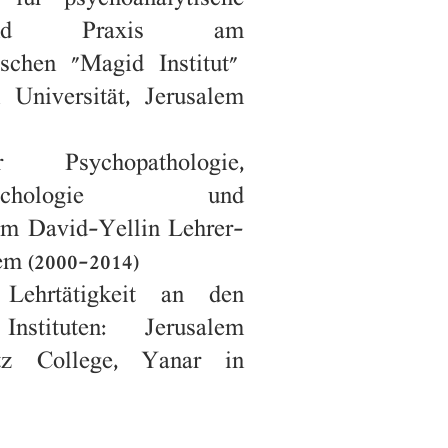
r für psychoanalytische
und Praxis am
ischen "Magid Institut"
 Universität, Jerusalem
 Psychopathologie,
spsychologie und
am David-Yellin Lehrer-
em (2000-2014)
 Lehrtätigkeit an den
Instituten: Jerusalem
itz College, Yanar in