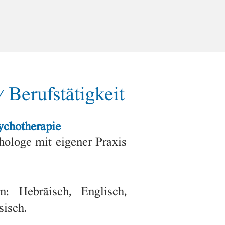
 Berufst
ä
tigkeit
ychotherapie
hologe mit eigener Praxis
en: Hebr
ä
isch, Englisch,
sisch.