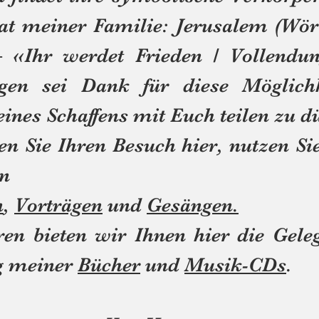
t meiner Familie: Jerusalem (Wör
 «Ihr werdet Frieden / Vollendun
en sei Dank für diese Möglichke
ines Schaffens mit Euch teilen zu dü
Sie Ihren Besuch hier, nutzen Sie 
tenlosen Ange
n
,
Vorträgen
und
Gesängen.
en bieten wir Ihnen hier die Gele
g meiner
Bücher
und
Musik-CDs
.