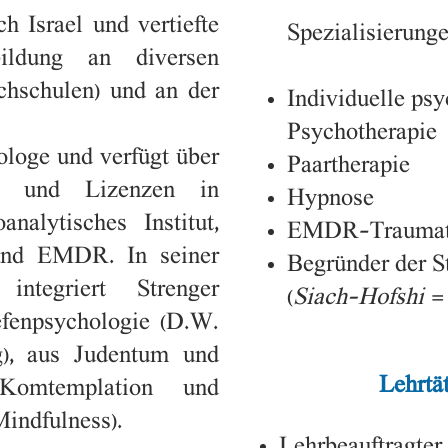
h Israel und vertiefte
Sp
ezialisierunge
ildung an diversen
hschulen) und an der
Individuelle ps
Psychotherapie
ologe und verfügt über
Paartherapie
en und Lizenzen in
Hypnose
nalytisches Institut,
EMDR-Traumat
und EMDR. In seiner
Begründer der S
 integriert Strenger
(
Siach-Hofshi
=
fenpsychologie (D.W.
), aus Judentum und
Lehrt
ä
Komtemplation und
Mindfulness).