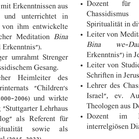
Dozent für 
 mit Erkenntnissen aus
Chassidismus 
 und unterrichtet in
Spiritualität in 
 von ihm entwickelte
Leiter von Medi
scher Meditation
Bina
Bina we-Daa
 Erkenntnis").
Erkenntnis") in 
ger umrahmt Strenger
Leiter von Stud
ssidischem Gesang.
Schriften in Jeru
cher Heimleiter des
Lehrer des Chas
internats "Children's
Israel", ev. A
000-2006) und wirkte
Theologen aus De
 "Stuttgarter Lehrhaus
Dozent im Bl
alog" als Referent für
interrelgiösen Di
tualität sowie als