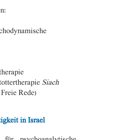
n:
ychodynamische
herapie
tottertherapie
Siach
 Freie Rede)
tigkeit
in Israel