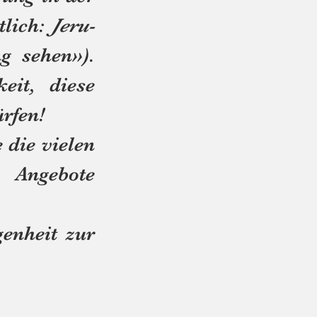
tlich:
Jeru-
g sehen»).
it, diese
rfen!
die vielen
bote
genheit zur