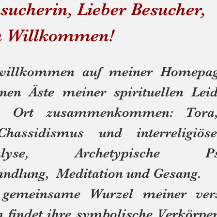
sucherin, Lieber Besucher,
h Willkommen!
 willkommen auf meiner Homepag
enen Äste meiner spirituellen Leid
 Ort zusammenkommen: Tora,
Chassidismus und interreligiöse
nalyse, Archetypische Psyc
handlung, Meditation und Gesang.
einsame Wurzel meiner versc
n findet ihre symbolische Verkörpe