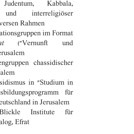
Judentum, Kabbala,
und interreligiöser
diversen Rahmen
tationsgruppen im Format
t
("Vernunft und
Jerusalem
iengruppen chassidischer
salem
sidismus in "Studium in
usbildungsprogramm für
utschland in Jerusalem
ickle Institute für
alog, Efrat