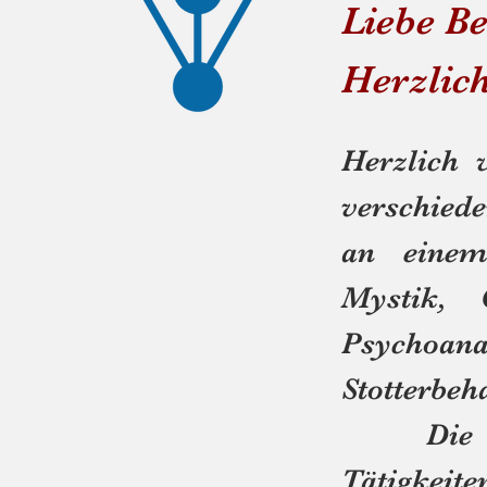
Liebe Be
Herzlic
Herzlich
verschied
an einem
Mystik, 
Psychoa
Stotterbe
Die gem
Tätigkeite