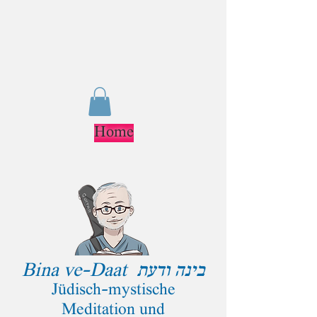
Home
Bina ve-Daat
בינה ודעת
J
ü
disch-mystische
Meditation und