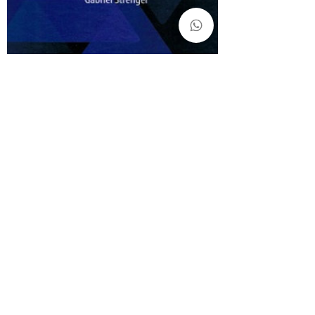
Jüdische Spiritualität - PDF
Preis
110,00₪
Jüdische Spiritualität
Eine eingehende Erläuterung sämtlicher
Tora-Wochenabschnitte und Feiertage
des jüdischen Jahres vom Standpunkt der
geistigen Entwicklung des einzelnen
Menschen und der weltgeschichtlichen
Aufgabe des Volkes Israel.
Leseprobe