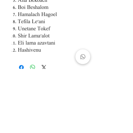
Ana Bekoach
Boi Beshalom
Hamalach Hagoel
Tefila Le'ani
Unetane Tokef
Shir Lama'alot
Eli lama azavtani
Hashivenu
© Gabriel Strenger, 2021 |
gabriel.strenger@gmail.com | Design: Lisa
Grimm